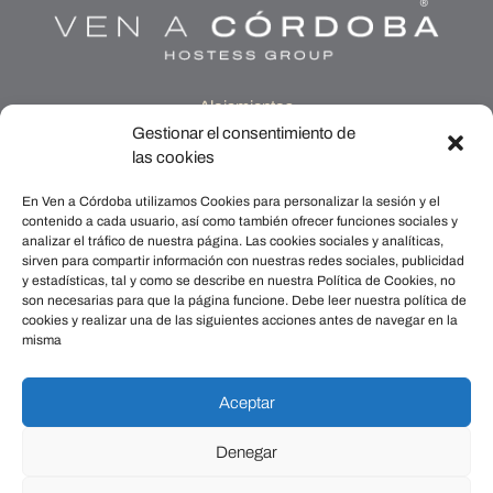
- Alojamientos -
MEDINA QURTUBA
Gestionar el consentimiento de
las cookies
SAN FERNANDO 76
CASA QURTUBA
En Ven a Córdoba utilizamos Cookies para personalizar la sesión y el
POSADA DE LA JUDERÍA
contenido a cada usuario, así como también ofrecer funciones sociales y
POSADA DE ALMANZOR
analizar el tráfico de nuestra página. Las cookies sociales y analíticas,
sirven para compartir información con nuestras redes sociales, publicidad
PUENTE DE MIRAFLORES
y estadísticas, tal y como se describe en nuestra Política de Cookies, no
ALCORNOCOSAS
son necesarias para que la página funcione. Debe leer nuestra política de
BOUTIQUE CASA CALDEREROS
cookies y realizar una de las siguientes acciones antes de navegar en la
misma
Contacto
689 897 879
Aceptar
info@venacordoba.com
Denegar
Política de cookies
/
Aviso legal
/
Política de privacidad