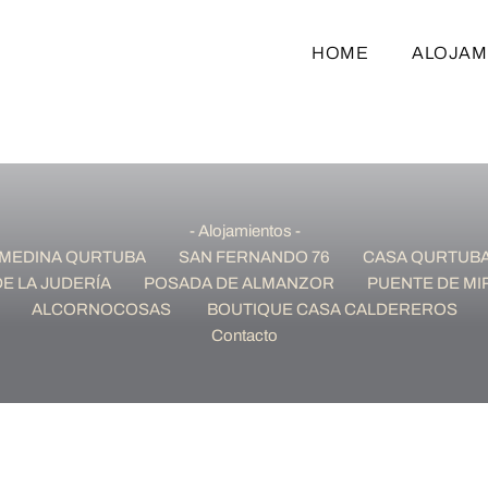
HOME
ALOJAM
- Alojamientos -
MEDINA QURTUBA
SAN FERNANDO 76
CASA QURTUB
E LA JUDERÍA
POSADA DE ALMANZOR
PUENTE DE M
ALCORNOCOSAS
BOUTIQUE CASA CALDEREROS
Contacto