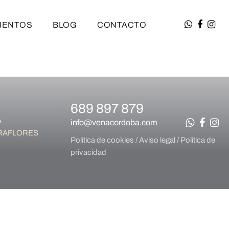
IENTOS
BLOG
CONTACTO
689 897 879
A
info@venacordoba.com
IRAFLORES
Política de cookies
/
Aviso legal
/
Política de
privacidad