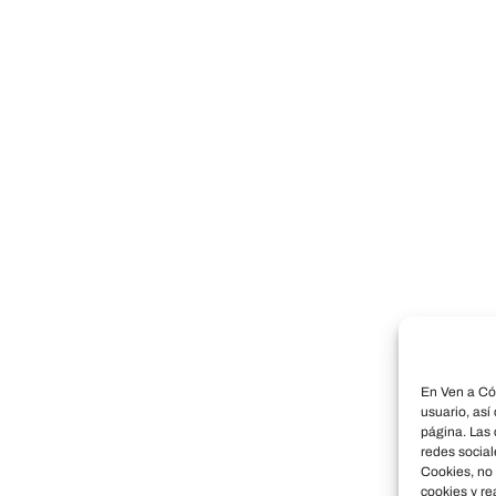
En Ven a Cór
usuario, así
página. Las 
redes social
Cookies, no 
cookies y re