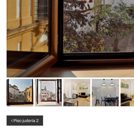
i
d
o
N
Piso judería 2