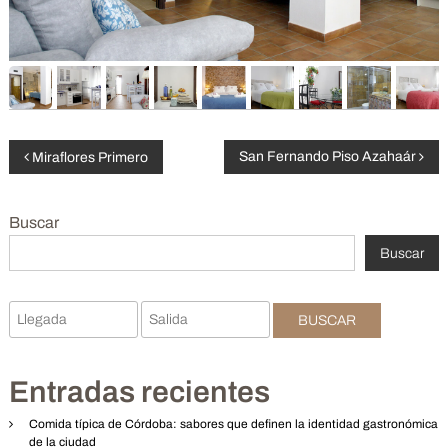
N
San Fernando Piso Azahaár
Miraflores Primero
a
Buscar
v
Buscar
e
BUSCAR
g
a
Entradas recientes
c
Comida típica de Córdoba: sabores que definen la identidad gastronómica
de la ciudad