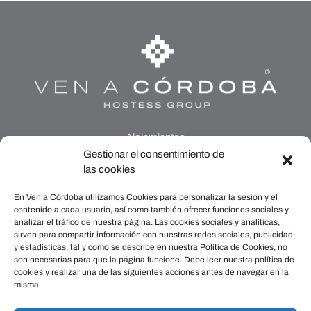
i
ó
n
d
e
- Alojamientos -
MEDINA QURTUBA
Gestionar el consentimiento de
e
las cookies
SAN FERNANDO 76
CASA QURTUBA
n
En Ven a Córdoba utilizamos Cookies para personalizar la sesión y el
POSADA DE LA JUDERÍA
contenido a cada usuario, así como también ofrecer funciones sociales y
POSADA DE ALMANZOR
analizar el tráfico de nuestra página. Las cookies sociales y analíticas,
t
sirven para compartir información con nuestras redes sociales, publicidad
PUENTE DE MIRAFLORES
y estadísticas, tal y como se describe en nuestra Política de Cookies, no
ALCORNOCOSAS
r
son necesarias para que la página funcione. Debe leer nuestra política de
BOUTIQUE CASA CALDEREROS
cookies y realizar una de las siguientes acciones antes de navegar en la
misma
Contacto
a