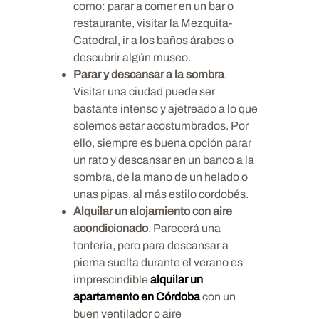
como: parar a comer en un bar o
restaurante, visitar la Mezquita-
Catedral, ir a los baños árabes o
descubrir algún museo.
Parar y descansar a la sombra
.
Visitar una ciudad puede ser
bastante intenso y ajetreado a lo que
solemos estar acostumbrados. Por
ello, siempre es buena opción parar
un rato y descansar en un banco a la
sombra, de la mano de un helado o
unas pipas, al más estilo cordobés.
Alquilar un alojamiento con aire
acondicionado
. Parecerá una
tontería, pero para descansar a
pierna suelta durante el verano es
imprescindible
alquilar un
apartamento en Córdoba
con un
buen ventilador o aire